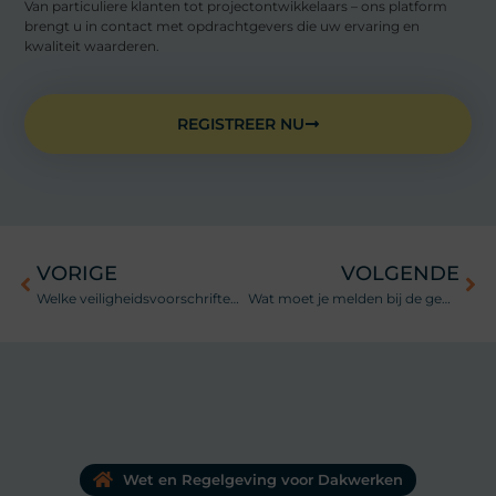
Van particuliere klanten tot projectontwikkelaars – ons platform
brengt u in contact met opdrachtgevers die uw ervaring en
kwaliteit waarderen.
REGISTREER NU
VORIGE
VOLGENDE
Welke veiligheidsvoorschriften gelden er tijdens dakwerken?
Wat moet je melden bij de gemeente voor dakaanpassingen?
Wet en Regelgeving voor Dakwerken