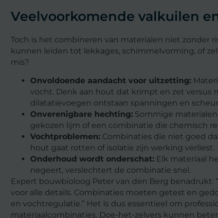
Veelvoorkomende valkuilen en 
Toch is het combineren van materialen niet zonder ris
kunnen leiden tot lekkages, schimmelvorming, of zel
mis?
Onvoldoende aandacht voor uitzetting:
Materi
vocht. Denk aan hout dat krimpt en zet versus m
dilatatievoegen ontstaan spanningen en scheur
Onverenigbare hechting:
Sommige materialen h
gekozen lijm of een combinatie die chemisch reag
Vochtproblemen:
Combinaties die niet goed da
hout gaat rotten of isolatie zijn werking verliest.
Onderhoud wordt onderschat:
Elk materiaal he
negeert, verslechtert de combinatie snel.
Expert bouwbioloog Peter van den Berg benadrukt: 
voor alle details. Combinaties moeten getest en ged
en vochtregulatie.” Het is dus essentieel om profess
materiaalcombinaties. Doe-het-zelvers kunnen beter