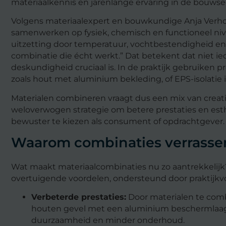
materiaalkennis en jarenlange ervaring in de bouwse
Volgens materiaalexpert en bouwkundige Anja Verho
samenwerken op fysiek, chemisch en functioneel ni
uitzetting door temperatuur, vochtbestendigheid en
combinatie die écht werkt.” Dat betekent dat niet i
deskundigheid cruciaal is. In de praktijk gebruiken pr
zoals hout met aluminium bekleding, of EPS-isolatie 
Materialen combineren vraagt dus een mix van creativ
weloverwogen strategie om betere prestaties en esthe
bewuster te kiezen als consument of opdrachtgever.
Waarom combinaties verrassen
Wat maakt materiaalcombinaties nu zo aantrekkelijk
overtuigende voordelen, ondersteund door praktijkv
Verbeterde prestaties:
Door materialen te comb
houten gevel met een aluminium beschermlaag c
duurzaamheid en minder onderhoud.