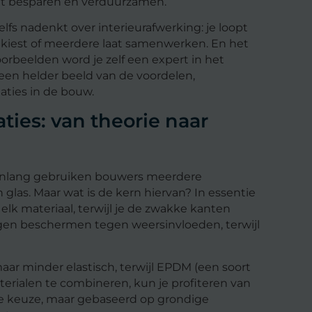
t besparen en verduurzamen.
elfs nadenkt over interieurafwerking: je loopt
 kiest of meerdere laat samenwerken. En het
oorbeelden word je zelf een expert in het
een helder beeld van de voordelen,
ties in de bouw.
ties: van theorie naar
wenlang gebruiken bouwers meerdere
glas. Maar wat is de kern hiervan? In essentie
lk materiaal, terwijl je de zwakke kanten
agen beschermen tegen weersinvloeden, terwijl
ar minder elastisch, terwijl EPDM (een soort
erialen te combineren, kun je profiteren van
rige keuze, maar gebaseerd op grondige