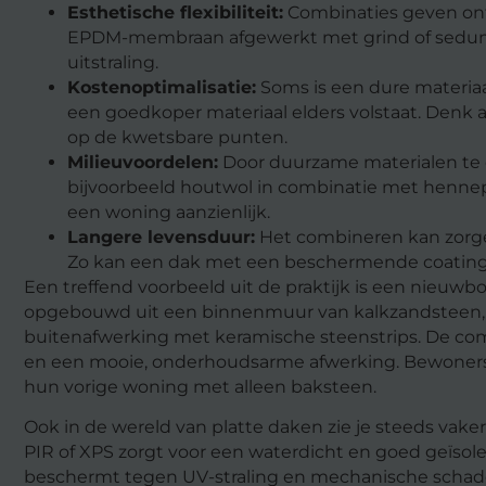
Esthetische flexibiliteit:
Combinaties geven ont
EPDM-membraan afgewerkt met grind of sedum c
uitstraling.
Kostenoptimalisatie:
Soms is een dure materiaal
een goedkoper materiaal elders volstaat. Den
op de kwetsbare punten.
Milieuvoordelen:
Door duurzame materialen te 
bijvoorbeeld houtwol in combinatie met hennepv
een woning aanzienlijk.
Langere levensduur:
Het combineren kan zorge
Zo kan een dak met een beschermende coating 
Een treffend voorbeeld uit de praktijk is een nieuwbo
opgebouwd uit een binnenmuur van kalkzandsteen, i
buitenafwerking met keramische steenstrips. De combi
en een mooie, onderhoudsarme afwerking. Bewoners 
hun vorige woning met alleen baksteen.
Ook in de wereld van platte daken zie je steeds vake
PIR of XPS zorgt voor een waterdicht en goed geïsole
beschermt tegen UV-straling en mechanische schad