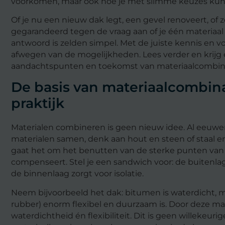
voorkomen, maar ook hoe je met slimme keuzes kun
Of je nu een nieuw dak legt, een gevel renoveert, of z
gegarandeerd tegen de vraag aan of je één materiaal
antwoord is zelden simpel. Met de juiste kennis en v
afwegen van de mogelijkheden. Lees verder en krijg 
aandachtspunten en toekomst van materiaalcombina
De basis van materiaalcombina
praktijk
Materialen combineren is geen nieuw idee. Al eeu
materialen samen, denk aan hout en steen of staal en 
gaat het om het benutten van de sterke punten van e
compenseert. Stel je een sandwich voor: de buitenl
de binnenlaag zorgt voor isolatie.
Neem bijvoorbeeld het dak: bitumen is waterdicht, ma
rubber) enorm flexibel en duurzaam is. Door deze mat
waterdichtheid én flexibiliteit. Dit is geen willekeu