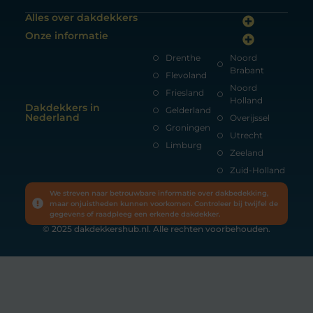
Alles over dakdekkers
Onze informatie
Drenthe
Noord
Brabant
Flevoland
Noord
Friesland
Holland
Dakdekkers in
Gelderland
Nederland
Overijssel
Groningen
Utrecht
Limburg
Zeeland
Zuid-Holland
We streven naar betrouwbare informatie over dakbedekking,
maar onjuistheden kunnen voorkomen. Controleer bij twijfel de
gegevens of raadpleeg een erkende dakdekker.
© 2025 dakdekkershub.nl. Alle rechten voorbehouden.