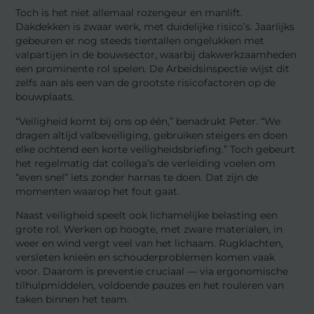
Toch is het niet allemaal rozengeur en manlift.
Dakdekken is zwaar werk, met duidelijke risico’s. Jaarlijks
gebeuren er nog steeds tientallen ongelukken met
valpartijen in de bouwsector, waarbij dakwerkzaamheden
een prominente rol spelen. De Arbeidsinspectie wijst dit
zelfs aan als een van de grootste risicofactoren op de
bouwplaats.
“Veiligheid komt bij ons op één,” benadrukt Peter. “We
dragen altijd valbeveiliging, gebruiken steigers en doen
elke ochtend een korte veiligheidsbriefing.” Toch gebeurt
het regelmatig dat collega’s de verleiding voelen om
“even snel” iets zonder harnas te doen. Dat zijn de
momenten waarop het fout gaat.
Naast veiligheid speelt ook lichamelijke belasting een
grote rol. Werken op hoogte, met zware materialen, in
weer en wind vergt veel van het lichaam. Rugklachten,
versleten knieën en schouderproblemen komen vaak
voor. Daarom is preventie cruciaal — via ergonomische
tilhulpmiddelen, voldoende pauzes en het rouleren van
taken binnen het team.