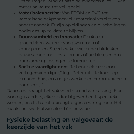
Peter. Regen, wind of hitte beïnvloeden alles — van
materiaalkeuze tot veiligheid.
Materiaalexpertise:
Van EPDM en PVC tot
keramische dakpannen: elk materiaal vereist een
andere aanpak. Er zijn opleidingen en bijscholingen
nodig om up-to-date te blijven.
Duurzaamheid en innovatie:
Denk aan
groendaken, wateropvangsystemen of
zonnepanelen. Steeds vaker werkt de dakdekker
nauw samen met installateurs of architecten om
duurzame oplossingen te integreren.
Sociale vaardigheden:
“Je bent ook een soort
vertegenwoordiger,” legt Peter uit. “Je komt op
iemands huis, dus netjes werken en communiceren
hoort erbij.”
Daarnaast vraagt het vak voortdurend aanpassing. Elke
woning is anders, elke opdrachtgever heeft specifieke
wensen, en elk teamlid brengt eigen ervaring mee. Het
maakt het werk afwisselend én leerzaam.
Fysieke belasting en valgevaar: de
keerzijde van het vak