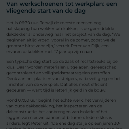
Van werkschoenen tot werkplan: een
vliegende start van de dag
Het is 06:30 uur. Terwijl de meeste mensen nog
halfslaperig hun wekker uitdrukken, is de gemiddelde
dakdekker al onderweg naar het project van de dag. “We
beginnen altijd vroeg, vooral in de zomer, zodat we de
grootste hitte voor zijn,” vertelt Peter van Dijk, een
ervaren dakdekker met 17 jaar op zijn naam.
Een typische dag start op de zaak of rechtstreeks bij de
klus. Daar worden materialen uitgeladen, gereedschap
gecontroleerd en veiligheidsmaatregelen getroffen.
Denk aan het plaatsen van steigers, valbeveiliging en het
inrichten van de werkplek. Dat alles moet efficiënt
gebeuren — want tijd is letterlijk geld in de bouw.
Rond 07:00 uur begint het echte werk: het verwijderen
van oude dakbedekking, het inspecteren van de
dakconstructie, het aanbrengen van isolatie of het
leggen van nieuwe pannen of bitumen. Iedere klus is
anders, legt Peter uit: “De ene dag sta je op een jaren 30-
woning in het centrum van Arnhem, de volgende dag leg