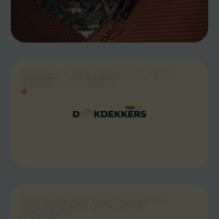
Wat zou u willen dat mensen beter
begrijpen over daken?
Interview met Ervaren Dakdekkers
Wat zijn uw tips voor mensen die
overwegen hun dak te laten
vervangen?