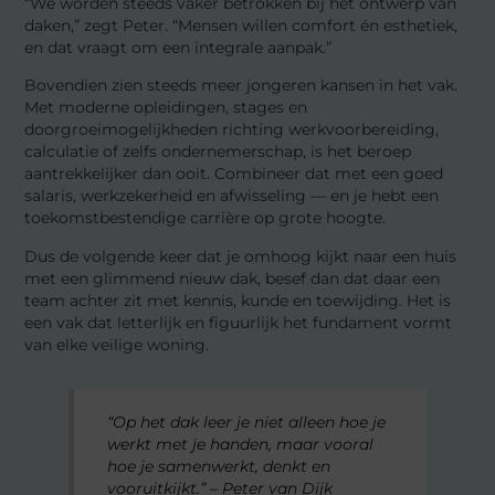
“We worden steeds vaker betrokken bij het ontwerp van
daken,” zegt Peter. “Mensen willen comfort én esthetiek,
en dat vraagt om een integrale aanpak.”
Bovendien zien steeds meer jongeren kansen in het vak.
Met moderne opleidingen, stages en
doorgroeimogelijkheden richting werkvoorbereiding,
calculatie of zelfs ondernemerschap, is het beroep
aantrekkelijker dan ooit. Combineer dat met een goed
salaris, werkzekerheid en afwisseling — en je hebt een
toekomstbestendige carrière op grote hoogte.
Dus de volgende keer dat je omhoog kijkt naar een huis
met een glimmend nieuw dak, besef dan dat daar een
team achter zit met kennis, kunde en toewijding. Het is
een vak dat letterlijk en figuurlijk het fundament vormt
van elke veilige woning.
“Op het dak leer je niet alleen hoe je
werkt met je handen, maar vooral
hoe je samenwerkt, denkt en
vooruitkijkt.” – Peter van Dijk